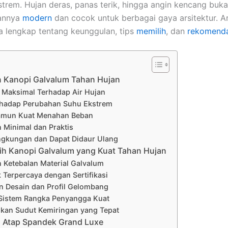
strem. Hujan deras, panas terik, hingga angin kencang buk
lannya
modern
dan cocok untuk berbagai gaya arsitektur. Art
 lengkap tentang keunggulan, tips
memilih
, dan
rekomenda
n Kanopi Galvalum Tahan Hujan
 Maksimal Terhadap Air Hujan
rhadap Perubahan Suhu Ekstrem
amun Kuat Menahan Beban
 Minimal dan Praktis
gkungan dan Dapat Didaur Ulang
lih Kanopi Galvalum yang Kuat Tahan Hujan
n Ketebalan Material Galvalum
k Terpercaya dengan Sertifikasi
n Desain dan Profil Gelombang
 Sistem Rangka Penyangga Kuat
gkan Sudut Kemiringan yang Tepat
 Atap Spandek Grand Luxe