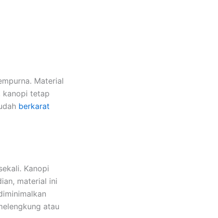
empurna. Material
, kanopi tetap
mudah
berkarat
ekali. Kanopi
n, material ini
 diminimalkan
 melengkung atau