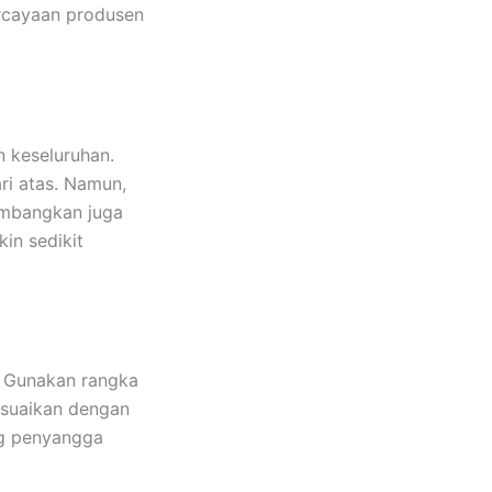
rcayaan produsen
n keseluruhan.
ri atas. Namun,
timbangkan juga
in sedikit
. Gunakan rangka
suaikan dengan
ng penyangga