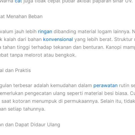
 Warna
cat
juga tidak cepat pudar akibat paparan sinar UV.
uat Menahan Beban
valum jauh lebih
ringan
dibanding material logam lainnya. 
k kalah dari bahan
konvensional
yang lebih berat. Struktur
 tahan tinggi terhadap tekanan dan benturan. Kanopi ma
lebat tanpa melorot atau bengkok.
l dan Praktis
ggulan terbesar adalah kemudahan dalam
perawatan
rutin s
emerlukan pengecatan ulang seperti material besi biasa. C
h saat kotoran menumpuk di permukaannya. Selain itu, tidak
han setiap tahunnya.
n dan Dapat Didaur Ulang