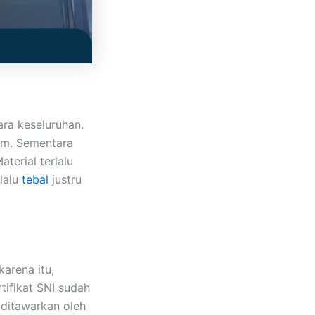
ara keseluruhan.
mm. Sementara
terial terlalu
lalu
tebal
justru
arena itu,
tifikat SNI sudah
g ditawarkan oleh