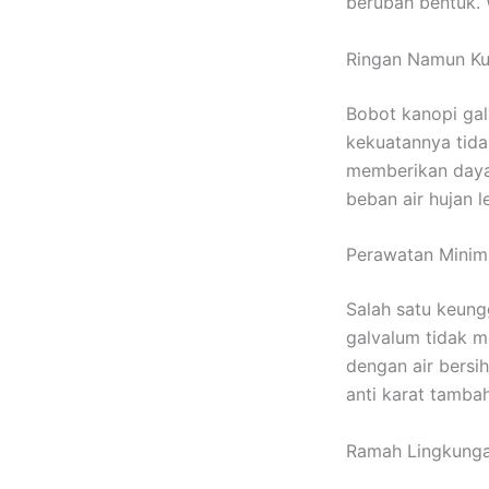
berubah bentuk.
Ringan Namun K
Bobot kanopi gal
kekuatannya tida
memberikan daya
beban air hujan 
Perawatan Minima
Salah satu keun
galvalum tidak m
dengan air bersi
anti karat tamba
Ramah Lingkunga