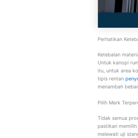
Perhatikan Keteb
Ketebalan materi
Untuk kanopi rum
itu, untuk area k
tipis rentan
peny
menambah beban 
Pilih Merk Terper
Tidak semua prod
pastikan memilih 
melewati uji stan