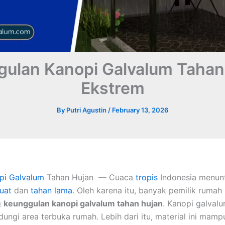
ulan Kanopi Galvalum Taha
Ekstrem
By
Putri Agustin
/
February 13, 2026
pi Galvalum
Tahan Hujan — Cuaca
tropis
Indonesia menunt
uat
dan
tahan lama
. Oleh karena itu, banyak pemilik rumah
g
keunggulan kanopi galvalum tahan hujan
. Kanopi galvalu
dungi area terbuka rumah. Lebih dari itu, material ini mam