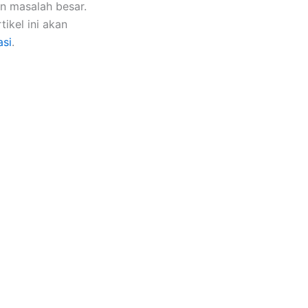
an masalah besar.
ikel ini akan
si
.