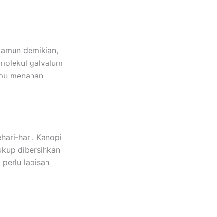
Namun demikian,
 molekul galvalum
mpu menahan
ehari-hari. Kanopi
ukup dibersihkan
 perlu lapisan