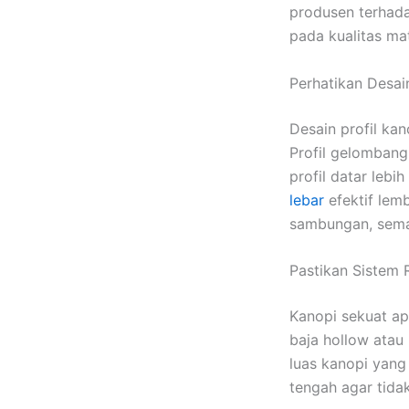
produsen terhad
pada kualitas mat
Perhatikan Desai
Desain profil ka
Profil gelombang
profil datar leb
lebar
efektif lem
sambungan, semaki
Pastikan Sistem
Kanopi sekuat a
baja hollow atau 
luas kanopi yan
tengah agar tida