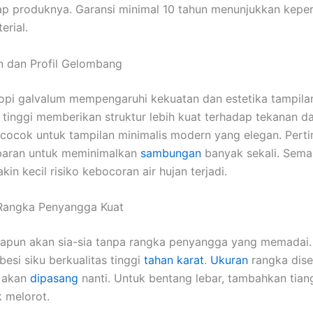
ap produknya. Garansi minimal 10 tahun menunjukkan kepe
erial.
n dan Profil Gelombang
nopi galvalum mempengaruhi kekuatan dan estetika tampila
 tinggi memberikan struktur lebih kuat terhadap tekanan da
ih cocok untuk tampilan minimalis modern yang elegan. Per
baran untuk meminimalkan
sambungan
banyak sekali. Semak
n kecil risiko kebocoran air hujan terjadi.
 Rangka Penyangga Kuat
papun akan sia-sia tanpa rangka penyangga yang memadai
besi siku berkualitas tinggi
tahan karat
.
Ukuran
rangka dise
g akan
dipasang
nanti. Untuk bentang lebar, tambahkan tia
k melorot.