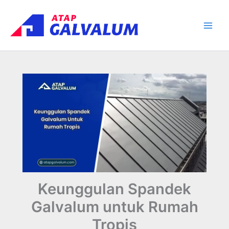
Skip
Main
to
Men
content
Keunggulan Spandek
Galvalum untuk Rumah
Tropis