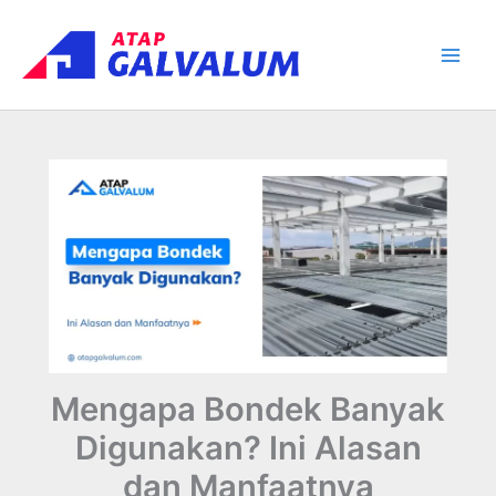
Skip
Main
to
Men
content
Mengapa Bondek Banyak
Digunakan? Ini Alasan
dan Manfaatnya