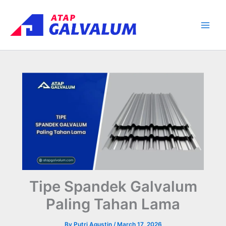
Skip
Main
to
Men
content
Tipe Spandek Galvalum
Paling Tahan Lama
By
Putri Agustin
/
March 17, 2026