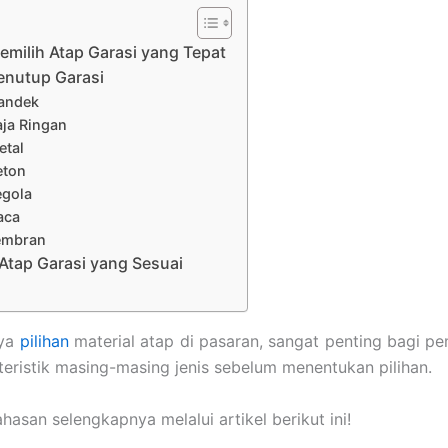
emilih Atap Garasi yang Tepat
enutup Garasi
pandek
aja Ringan
etal
eton
egola
aca
embran
 Atap Garasi yang Sesuai
nya
pilihan
material atap di pasaran, sangat penting bagi pe
ristik masing-masing jenis sebelum menentukan pilihan.
asan selengkapnya melalui artikel berikut ini!