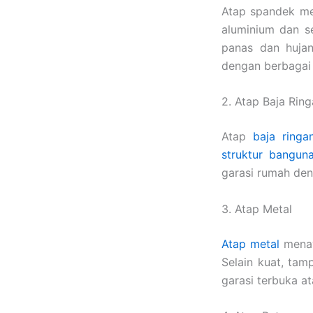
Atap spandek men
aluminium dan 
panas dan huja
dengan berbagai
2. Atap Baja Rin
Atap
baja ringa
struktur bangun
garasi rumah de
3. Atap Metal
Atap metal
menaw
Selain kuat, tam
garasi terbuka a