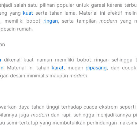
jadi salah satu pilihan populer untuk garasi karena terb
seng yang
kuat
serta tahan lama. Material ini efektif melin
n, memiliki bobot
ringan
, serta tampilan
modern
yang m
 desain rumah.
gan
n
dikenal kuat namun memiliki bobot ringan sehingga 
an
. Material ini tahan
karat
, mudah
dipasang
, dan cocok
ngan desain minimalis maupun
modern
.
arkan daya tahan tinggi terhadap cuaca ekstrem seperti 
pilannya juga
modern
dan rapi, sehingga menjadikannya pi
tau semi-tertutup yang membutuhkan perlindungan maksima