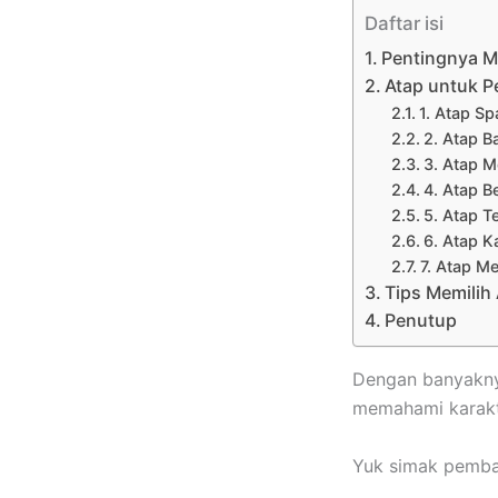
Daftar isi
Pentingnya M
Atap untuk P
1. Atap S
2. Atap B
3. Atap M
4. Atap B
5. Atap T
6. Atap K
7. Atap M
Tips Memilih
Penutup
Dengan banyak
memahami karakte
Yuk simak pembah