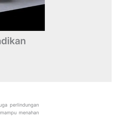
adikan
uga perlindungan
 mampu menahan