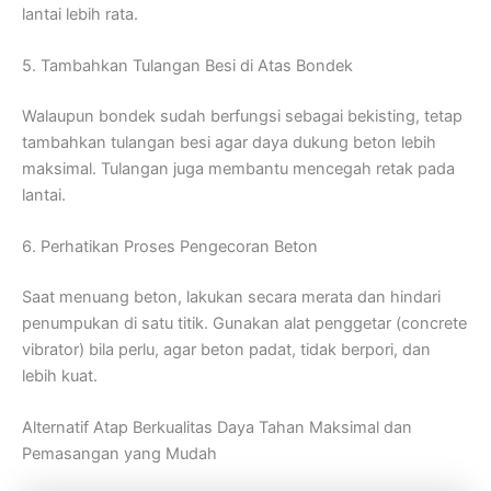
lantai lebih rata.
5. Tambahkan Tulangan Besi di Atas Bondek
Walaupun bondek sudah berfungsi sebagai bekisting, tetap
tambahkan tulangan besi agar daya dukung beton lebih
maksimal. Tulangan juga membantu mencegah retak pada
lantai.
6. Perhatikan Proses Pengecoran Beton
Saat menuang beton, lakukan secara merata dan hindari
penumpukan di satu titik. Gunakan alat penggetar (concrete
vibrator) bila perlu, agar beton padat, tidak berpori, dan
lebih kuat.
Alternatif Atap Berkualitas Daya Tahan Maksimal dan
Pemasangan yang Mudah