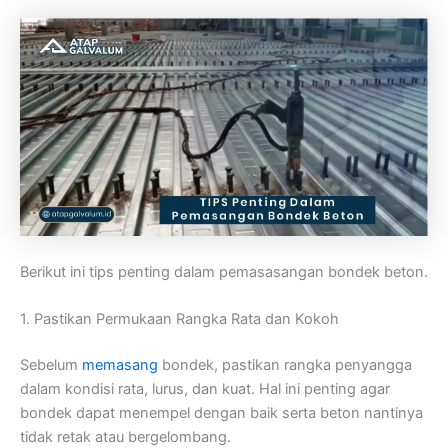
Berikut ini tips penting dalam pemasasangan bondek beton.
1. Pastikan Permukaan Rangka Rata dan Kokoh
Sebelum
memasang
bondek, pastikan rangka penyangga
dalam kondisi rata, lurus, dan kuat. Hal ini penting agar
bondek dapat menempel dengan baik serta beton nantinya
tidak retak atau bergelombang.