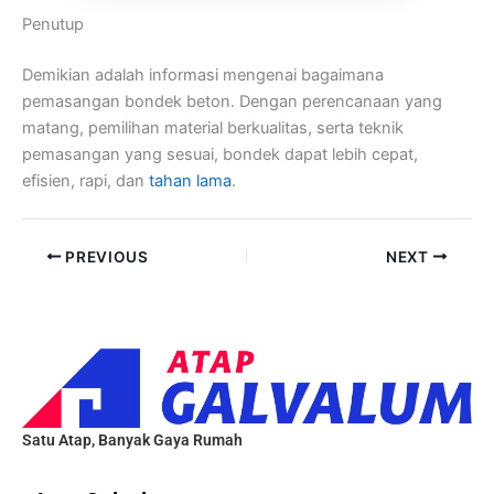
Penutup
Demikian adalah informasi mengenai bagaimana
pemasangan bondek beton. Dengan perencanaan yang
matang, pemilihan material berkualitas, serta teknik
pemasangan yang sesuai, bondek dapat lebih cepat,
efisien, rapi, dan
tahan lama
.
PREVIOUS
NEXT
Satu Atap, Banyak Gaya Rumah