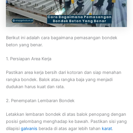
Berikut ini adalah cara bagaimana pemasangan bondek
beton yang benar.
1. Persiapan Area Kerja
Pastikan area kerja bersih dari kotoran dan siap menahan
rangka bondek. Balok atau rangka baja yang menjadi
dudukan harus kuat dan rata.
2. Penempatan Lembaran Bondek
Letakkan lembaran bondek di atas balok penopang dengan
posisi gelombang menghadap ke bawah. Pastikan sisi yang
dilapisi
galvanis
berada di atas agar lebih tahan
karat
.