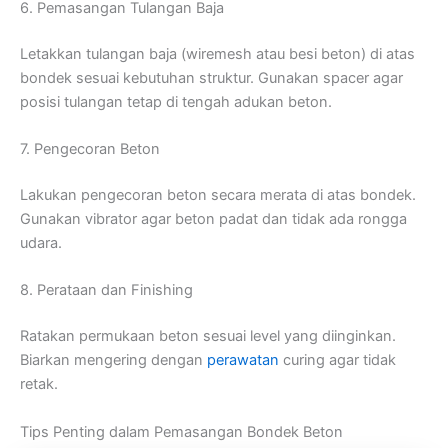
6. Pemasangan Tulangan Baja
Letakkan tulangan baja (wiremesh atau besi beton) di atas
bondek sesuai kebutuhan struktur. Gunakan spacer agar
posisi tulangan tetap di tengah adukan beton.
7. Pengecoran Beton
Lakukan pengecoran beton secara merata di atas bondek.
Gunakan vibrator agar beton padat dan tidak ada rongga
udara.
8. Perataan dan Finishing
Ratakan permukaan beton sesuai level yang diinginkan.
Biarkan mengering dengan
perawatan
curing agar tidak
retak.
Tips Penting dalam Pemasangan Bondek Beton