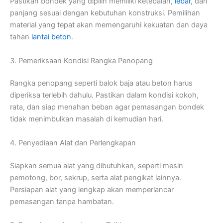
Pastikan bondek yang dipilih memiliki ketebalan,
lebar
, dan
panjang sesuai dengan kebutuhan konstruksi. Pemilihan
material yang tepat akan memengaruhi kekuatan dan daya
tahan
lantai beton
.
3. Pemeriksaan Kondisi Rangka Penopang
Rangka penopang seperti balok baja atau beton harus
diperiksa terlebih dahulu. Pastikan dalam kondisi kokoh,
rata, dan siap menahan beban agar pemasangan bondek
tidak menimbulkan masalah di kemudian hari.
4. Penyediaan Alat dan Perlengkapan
Siapkan semua alat yang dibutuhkan, seperti mesin
pemotong, bor, sekrup, serta alat pengikat lainnya.
Persiapan alat yang lengkap akan memperlancar
pemasangan tanpa hambatan.