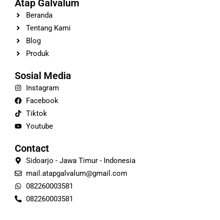
Atap Galvalum
Beranda
Tentang Kami
Blog
Produk
Sosial Media
Instagram
Facebook
Tiktok
Youtube
Contact
Sidoarjo - Jawa Timur - Indonesia
mail.atapgalvalum@gmail.com
082260003581
082260003581