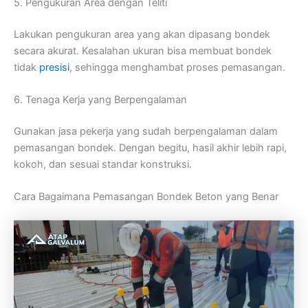
5. Pengukuran Area dengan Teliti
Lakukan pengukuran area yang akan dipasang bondek
secara akurat. Kesalahan ukuran bisa membuat bondek
tidak
presisi
, sehingga menghambat proses pemasangan.
6. Tenaga Kerja yang Berpengalaman
Gunakan jasa pekerja yang sudah berpengalaman dalam
pemasangan bondek. Dengan begitu, hasil akhir lebih rapi,
kokoh, dan sesuai standar konstruksi.
Cara Bagaimana Pemasangan Bondek Beton yang Benar