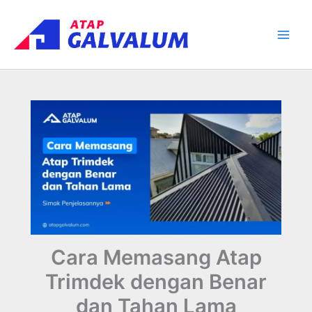
Skip
Main
to
Men
content
Cara Memasang Atap
Trimdek dengan Benar
dan Tahan Lama