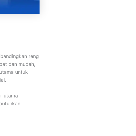
ibandingkan reng
epat dan mudah,
rutama untuk
al.
ur utama
butuhkan