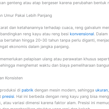
an genteng atau atap bergeser karena perubahan bentuk r
an Umur Pakai Lebih Panjang
i karat dan ketahanannya terhadap cuaca, reng galvalum mem
dibandingkan reng kayu atau reng besi
konvensional
. Dalam 
sa bertahan hingga 20–30 tahun tanpa perlu diganti, menja
angat ekonomis dalam jangka panjang.
ak memerlukan pelapisan ulang atau perawatan khusus seper
, sehingga menghemat waktu dan biaya pemeliharaan bangu
dan Konsisten
produksi di
pabrik
dengan mesin modern, sehingga
ukuran
at
presisi
. Hal ini berbeda dengan reng kayu yang bisa men
, atau variasi dimensi karena faktor alam. Presisi ini mem
 dan menghasilkan struktur yang rapi dan kokoh.