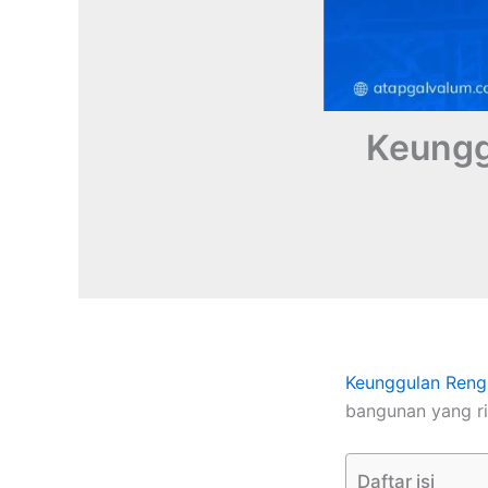
Keungg
Keunggulan
Reng
bangunan yang r
Daftar isi