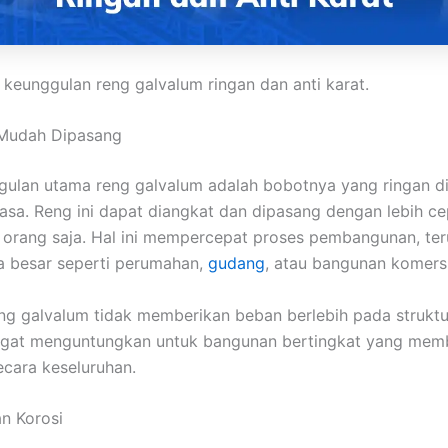
h keunggulan reng galvalum ringan dan anti karat.
 Mudah Dipasang
gulan utama reng galvalum adalah bobotnya yang ringan d
iasa. Reng ini dapat diangkat dan dipasang dengan lebih c
 orang saja. Hal ini mempercepat proses pembangunan, te
a besar seperti perumahan,
gudang
, atau bangunan komersi
eng galvalum tidak memberikan beban berlebih pada strukt
angat menguntungkan untuk bangunan bertingkat yang mem
ecara keseluruhan.
an Korosi