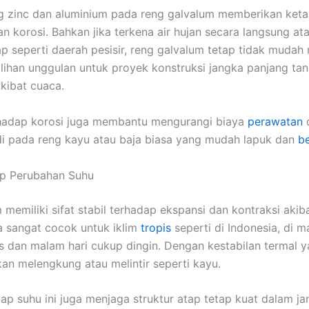
g zinc dan aluminium pada reng galvalum memberikan keta
n korosi. Bahkan jika terkena air hujan secara langsung at
 seperti daerah pesisir, reng galvalum tetap tidak mudah r
lihan unggulan untuk proyek konstruksi jangka panjang tan
kibat cuaca.
rhadap korosi juga membantu mengurangi biaya
perawatan
d
di pada reng kayu atau baja biasa yang mudah lapuk dan
be
ap Perubahan Suhu
 memiliki sifat stabil terhadap ekspansi dan kontraksi akib
a sangat cocok untuk iklim
tropis
seperti di Indonesia, di m
s dan malam hari cukup dingin. Dengan kestabilan termal y
kan melengkung atau melintir seperti kayu.
ap suhu ini juga menjaga struktur atap tetap kuat dalam j