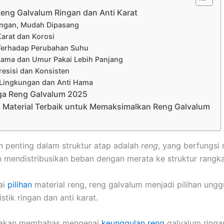
eng Galvalum Ringan dan Anti Karat
Ringan, Mudah Dipasang
Karat dan Korosi
Terhadap Perubahan Suhu
Lama dan Umur Pakai Lebih Panjang
resisi dan Konsisten
Lingkungan dan Anti Hama
ga Reng Galvalum 2025
Material Terbaik untuk Memaksimalkan Reng Galvalum
n penting dalam struktur atap adalah
reng
, yang berfungs
 mendistribusikan beban dengan merata ke struktur rangka
ai
pilihan
material reng, reng galvalum menjadi pilihan ungg
stik ringan dan anti karat.
ni akan membahas mengenai
keunggulan reng
galvalum ringan