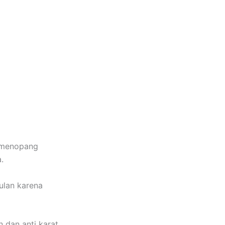
i menopang
.
ulan karena
 dan anti karat.