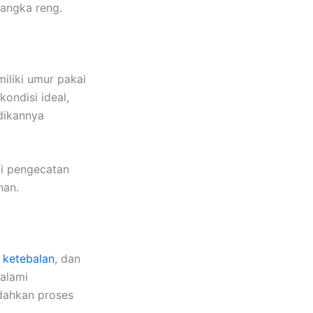
angka reng.
iliki umur pakai
kondisi ideal,
dikannya
ti pengecatan
nan.
,
ketebalan
, dan
galami
udahkan proses