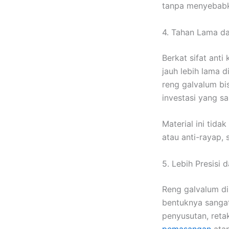
tanpa menyebabk
4. Tahan Lama d
Berkat sifat ant
jauh lebih lama 
reng galvalum bi
investasi yang s
Material ini tid
atau anti-rayap
5. Lebih Presisi 
Reng galvalum di
bentuknya sang
penyusutan, retak
pemasangan
atap