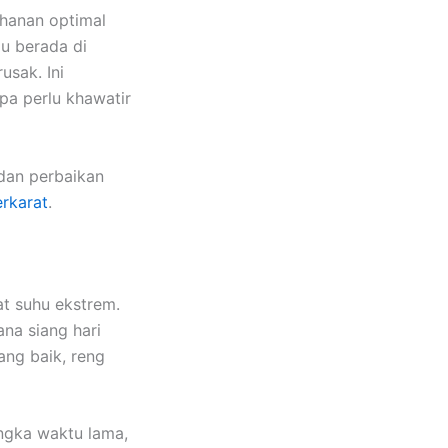
hanan optimal
au berada di
usak. Ini
pa perlu khawatir
an perbaikan
rkarat
.
at suhu ekstrem.
ana siang hari
ang baik, reng
angka waktu lama,