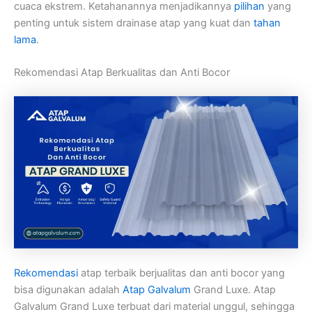
cuaca ekstrem. Ketahanannya menjadikannya
pilihan
yang
penting untuk sistem drainase atap yang kuat dan
tahan
lama
.
Rekomendasi Atap Berkualitas dan Anti Bocor
Rekomendasi
atap terbaik berjualitas dan anti bocor yang
bisa digunakan adalah
Atap Galvalum
Grand Luxe. Atap
Galvalum Grand Luxe terbuat dari material unggul, sehingga