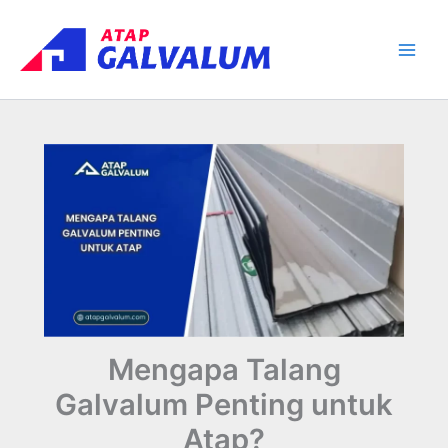
Skip
Main
to
Men
content
Mengapa Talang
Galvalum Penting untuk
Atap?