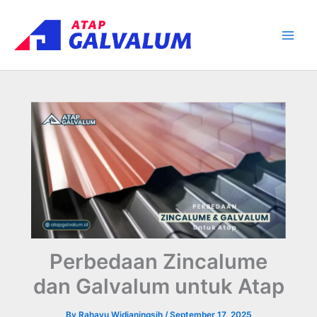
Skip
Main
to
Men
content
Perbedaan Zincalume
dan Galvalum untuk Atap
By
Rahayu Widianingsih
/
September 17, 2025