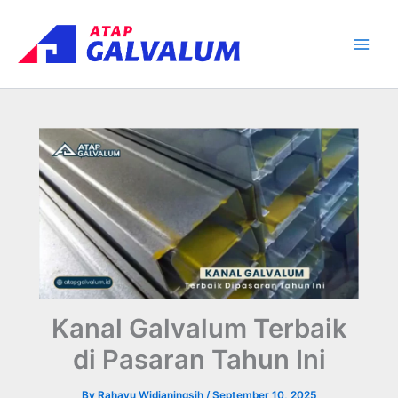
Skip
Main
to
Men
content
Kanal Galvalum Terbaik
di Pasaran Tahun Ini
By
Rahayu Widianingsih
/
September 10, 2025