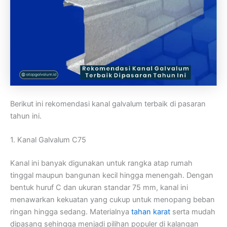
Berikut ini rekomendasi kanal galvalum terbaik di pasaran
tahun ini.
1. Kanal Galvalum C75
Kanal ini banyak digunakan untuk rangka atap rumah
tinggal maupun bangunan kecil hingga menengah. Dengan
bentuk huruf C dan ukuran standar 75 mm, kanal ini
menawarkan kekuatan yang cukup untuk menopang beban
ringan hingga sedang. Materialnya
tahan karat
serta mudah
dipasang sehingga menjadi pilihan populer di kalangan