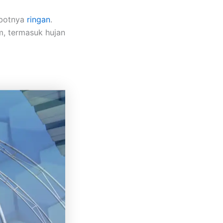
obotnya
ringan
.
m, termasuk hujan