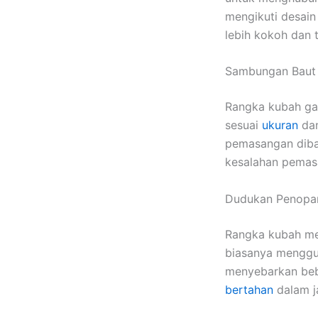
mengikuti desain
lebih kokoh dan 
Sambungan Baut
Rangka kubah gal
sesuai
ukuran
da
pemasangan diban
kesalahan pemas
Dudukan Penopa
Rangka kubah m
biasanya menggun
menyebarkan beb
bertahan
dalam j