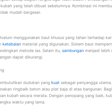
 kubah yang telah dibuat sebelumnya. Kombinasi ini membu
tidak mudah bergeser.
valum menggunakan baut khusus yang tahan terhadap karat
n
ketebalan
material yang digunakan. Sistem baut memper
dingkan metode las. Selain itu,
sambungan
menjadi lebih r
angan dapat dikurangi.
ng
embutuhkan dudukan yang
kuat
sebagai penyangga utama
akan ringbalk beton atau plat baja di atas bangunan. Bag
an kubah secara merata. Dengan penopang yang baik, ku
angka waktu yang lama.