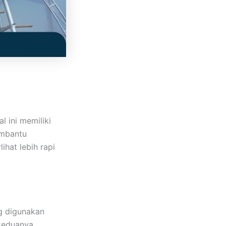
l ini memiliki
embantu
ihat lebih rapi
g digunakan
 keduanya