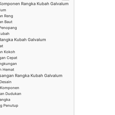
 Komponen Rangka Kubah Galvalum
alum
dan Reng
n Baut
Penopang
Kubah
Rangka Kubah Galvalum
at
an Kokoh
an Cepat
ngkungan
n Hemat
sangan Rangka Kubah Galvalum
Desain
i Komponen
an Dudukan
Rangka
g Penutup