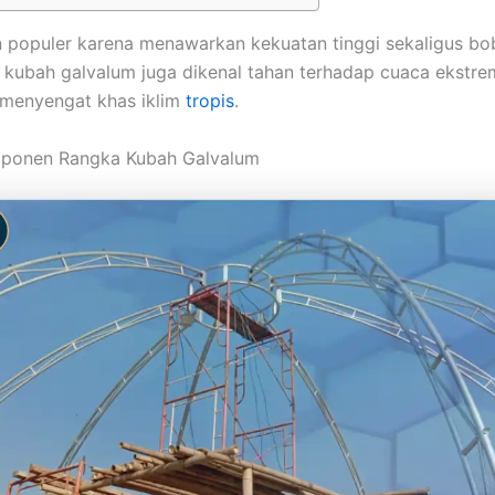
in populer karena menawarkan kekuatan tinggi sekaligus b
ka kubah galvalum juga dikenal tahan terhadap cuaca ekstre
 menyengat khas iklim
tropis
.
mponen Rangka Kubah Galvalum