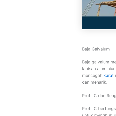
Baja Galvalum
Baja galvalum m
lapisan aluminiu
mencegah
karat
m
dan menarik.
Profil C dan Ren
Profil C berfun
untuk menghubung