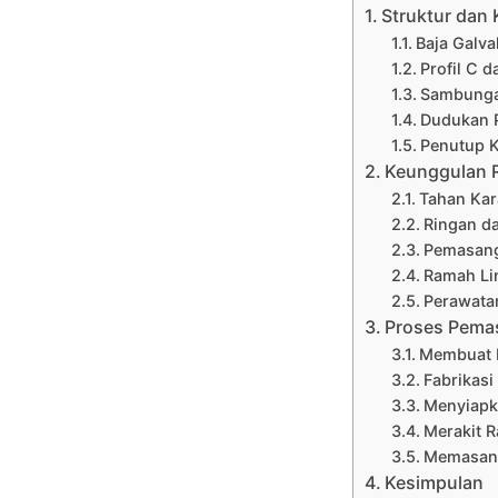
Struktur dan
Baja Galv
Profil C 
Sambunga
Dudukan 
Penutup 
Keunggulan 
Tahan Kar
Ringan d
Pemasang
Ramah Li
Perawata
Proses Pema
Membuat 
Fabrikas
Menyiapk
Merakit 
Memasan
Kesimpulan