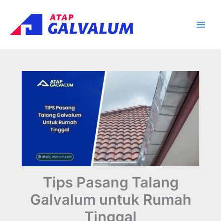
Skip
Main
to
Men
content
Tips Pasang Talang
Galvalum untuk Rumah
Tinggal