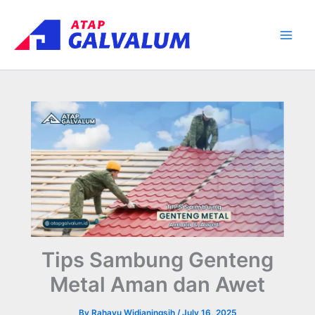
Skip
Main
to
Men
content
Tips Sambung Genteng
Metal Aman dan Awet
By
Rahayu Widianingsih
/
July 16, 2025