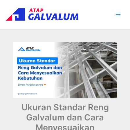
Skip
Main
to
Men
content
Ukuran Standar Reng
Galvalum dan Cara
Menyesuaikan