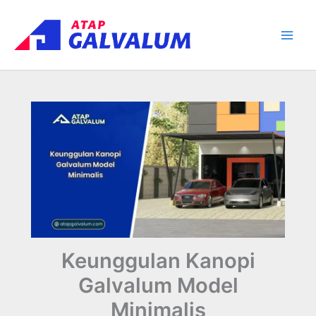
Skip
Main
to
Men
content
Keunggulan Kanopi
Galvalum Model
Minimalis