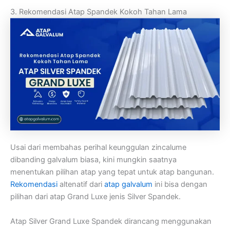
3. Rekomendasi Atap Spandek Kokoh Tahan Lama
Usai dari membahas perihal keunggulan zincalume
dibanding galvalum biasa, kini mungkin saatnya
menentukan pilihan atap yang tepat untuk atap bangunan.
Rekomendasi
altenatif dari
atap galvalum
ini bisa dengan
pilihan dari atap Grand Luxe jenis Silver Spandek.
Atap Silver Grand Luxe Spandek dirancang menggunakan