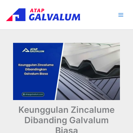
Skip
Main
to
Men
content
Keunggulan Zincalume
Dibanding Galvalum
Biasa