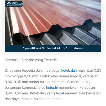
Ketebalan Standar yang Tersedia
Zincalume tersedia dalam berbagai
ketebalan
mulai dari 0,25
mm hingga 0,50 mm. Untuk atap rumah tinggal, ketebalan
0,30-0,35 mm sudah cukup memadai. Sementara itu,
bangunan komersial atau
industri
memerlukan ketebalan
0,40-0,50 mm. Ketebalan yang tepat menentukan kekuatan
dan daya tahan atap secara optimal.