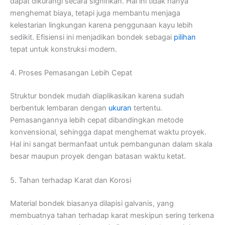
dapat dikurangi secara signifikan. Hal ini tidak hanya
menghemat biaya, tetapi juga membantu menjaga
kelestarian lingkungan karena penggunaan kayu lebih
sedikit. Efisiensi ini menjadikan bondek sebagai
pilihan
tepat untuk konstruksi modern.
4. Proses Pemasangan Lebih Cepat
Struktur bondek mudah diaplikasikan karena sudah
berbentuk lembaran dengan
ukuran
tertentu.
Pemasangannya lebih cepat dibandingkan metode
konvensional, sehingga dapat menghemat waktu proyek.
Hal ini sangat bermanfaat untuk pembangunan dalam skala
besar maupun proyek dengan batasan waktu ketat.
5. Tahan terhadap Karat dan Korosi
Material bondek biasanya dilapisi galvanis, yang
membuatnya tahan terhadap karat meskipun sering terkena