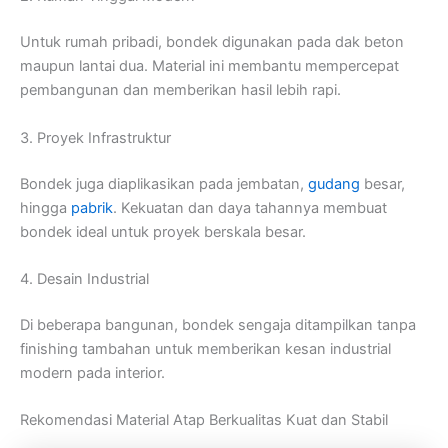
Untuk rumah pribadi, bondek digunakan pada dak beton
maupun lantai dua. Material ini membantu mempercepat
pembangunan dan memberikan hasil lebih rapi.
3. Proyek Infrastruktur
Bondek juga diaplikasikan pada jembatan,
gudang
besar,
hingga
pabrik
. Kekuatan dan daya tahannya membuat
bondek ideal untuk proyek berskala besar.
4. Desain Industrial
Di beberapa bangunan, bondek sengaja ditampilkan tanpa
finishing tambahan untuk memberikan kesan industrial
modern pada interior.
Rekomendasi Material Atap Berkualitas Kuat dan Stabil