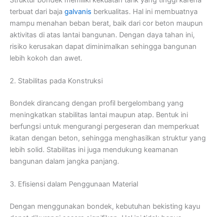
terbuat dari baja
galvanis
berkualitas. Hal ini membuatnya
mampu menahan beban berat, baik dari cor beton maupun
aktivitas di atas lantai bangunan. Dengan daya tahan ini,
risiko kerusakan dapat diminimalkan sehingga bangunan
lebih kokoh dan awet.
2. Stabilitas pada Konstruksi
Bondek dirancang dengan profil bergelombang yang
meningkatkan stabilitas lantai maupun atap. Bentuk ini
berfungsi untuk mengurangi pergeseran dan memperkuat
ikatan dengan beton, sehingga menghasilkan struktur yang
lebih solid. Stabilitas ini juga mendukung keamanan
bangunan dalam jangka panjang.
3. Efisiensi dalam Penggunaan Material
Dengan menggunakan bondek, kebutuhan bekisting kayu