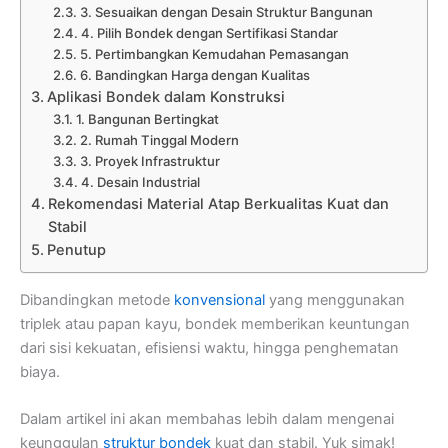
3. Sesuaikan dengan Desain Struktur Bangunan
4. Pilih Bondek dengan Sertifikasi Standar
5. Pertimbangkan Kemudahan Pemasangan
6. Bandingkan Harga dengan Kualitas
Aplikasi Bondek dalam Konstruksi
1. Bangunan Bertingkat
2. Rumah Tinggal Modern
3. Proyek Infrastruktur
4. Desain Industrial
Rekomendasi Material Atap Berkualitas Kuat dan
Stabil
Penutup
Dibandingkan metode
konvensional
yang menggunakan
triplek atau papan kayu, bondek memberikan keuntungan
dari sisi kekuatan, efisiensi waktu, hingga penghematan
biaya.
Dalam artikel ini akan membahas lebih dalam mengenai
keunggulan
struktur bondek
kuat dan stabil. Yuk simak!