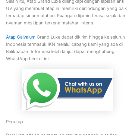
Selain itu, Atap Grand Luxe dilengkapi dengan lapisan anti
UV yang membuat atap ini memiliki oerlindungan yang baik
terhadap sinar matahari. Ruangan dijamin terasa sejuk dan
nyaman meskipun terkena matahari intens.
Atap Galvalum
Grand Luxe dapat dikirim hingga ke seluruh
Indonesia termasuk IKN melalui cabang kami yang ada di
Balikpapan. Informasi lebih lanjut dapat menghubungi
WhastApp berikut ini.
Penutup