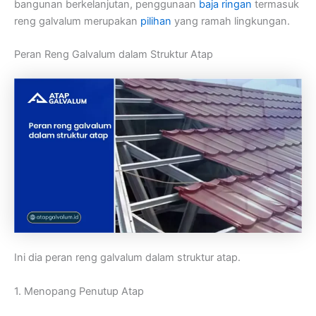
bangunan berkelanjutan, penggunaan
baja ringan
termasuk
reng galvalum merupakan
pilihan
yang ramah lingkungan.
Peran Reng Galvalum dalam Struktur Atap
Ini dia peran reng galvalum dalam struktur atap.
1. Menopang Penutup Atap