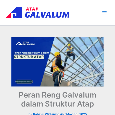
Skip
Main
to
Men
content
Peran Reng Galvalum
dalam Struktur Atap
By
Rahayu Widianingsih
/
May 30, 2025