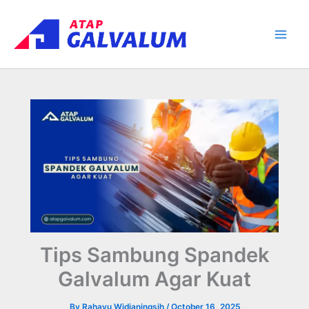
Skip
Main
to
Men
content
Tips Sambung Spandek
Galvalum Agar Kuat
By
Rahayu Widianingsih
/
October 16, 2025