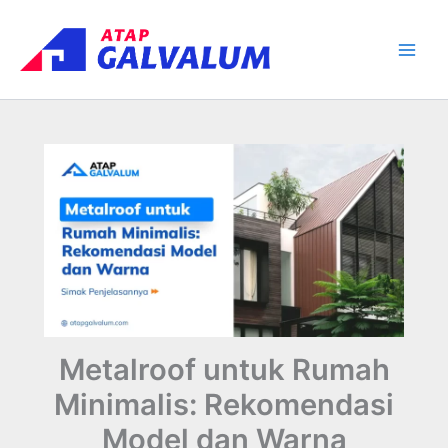
Skip
Main
to
Men
content
Metalroof untuk Rumah
Minimalis: Rekomendasi
Model dan Warna