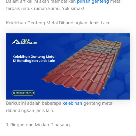
Dalam artikel ini akan memberikan
pilihan genteng
metal
terbaik untuk rumah kamu. Yuk simak!
Kelebihan Genteng Metal Dibandingkan Jenis Lain
Berikut ini adalah beberapa
kelebihan
genteng metal
dibandingkan jenis lain.
1. Ringan dan Mudah Dipasang