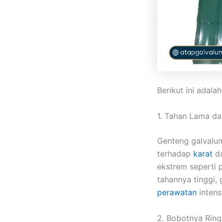
Berikut ini adal
1. Tahan Lama da
Genteng galvalum
terhadap
karat
da
ekstrem seperti 
tahannya tinggi,
perawatan
intensi
2. Bobotnya Rin