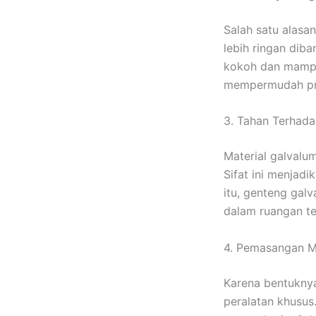
Salah satu alasa
lebih ringan diba
kokoh dan mampu
mempermudah p
3. Tahan Terhada
Material galvalu
Sifat ini menjad
itu, genteng gal
dalam ruangan tet
4. Pemasangan 
Karena bentukny
peralatan khusus