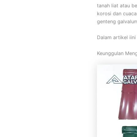
tanah liat atau b
korosi dan cuaca
genteng galvalum
Dalam artikel iin
Keunggulan Men