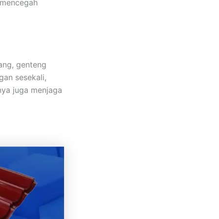
 mencegah
lang, genteng
an sesekali,
nya juga menjaga