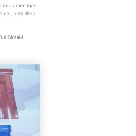
a mampu menahan
imal, pemilihan
Yuk Simak!