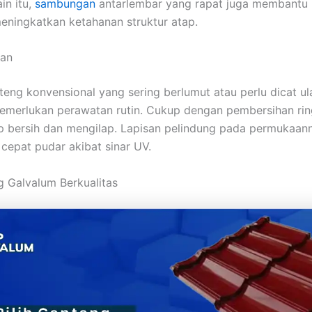
in itu,
sambungan
antarlembar yang rapat juga membantu
ningkatkan ketahanan struktur atap.
tan
teng konvensional yang sering berlumut atau perlu dicat u
emerlukan perawatan rutin. Cukup dengan pembersihan ring
p bersih dan mengilap. Lapisan pelindung pada permukaan
 cepat pudar akibat sinar UV.
g Galvalum Berkualitas