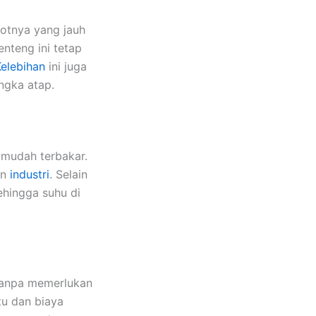
botnya yang jauh
enteng ini tetap
elebihan
ini juga
ngka atap.
 mudah terbakar.
an
industri
. Selain
hingga suhu di
tanpa memerlukan
tu dan biaya