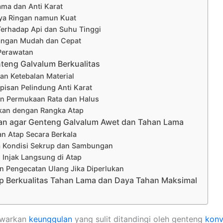
ama dan Anti Karat
ya Ringan namun Kuat
Terhadap Api dan Suhu Tinggi
angan Mudah dan Cepat
Perawatan
nteng Galvalum Berkualitas
kan Ketebalan Material
Lapisan Pelindung Anti Karat
an Permukaan Rata dan Halus
ikan dengan Rangka Atap
an agar Genteng Galvalum Awet dan Tahan Lama
an Atap Secara Berkala
sa Kondisi Sekrup dan Sambungan
i Injak Langsung di Atap
n Pengecatan Ulang Jika Diperlukan
tap Berkualitas Tahan Lama dan Daya Tahan Maksimal
nawarkan
keunggulan
yang sulit ditandingi oleh genteng
konv