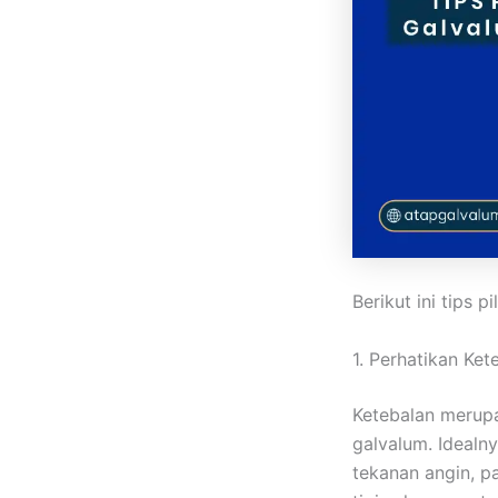
Berikut ini tips p
1. Perhatikan Ket
Ketebalan merup
galvalum. Idealn
tekanan angin, p