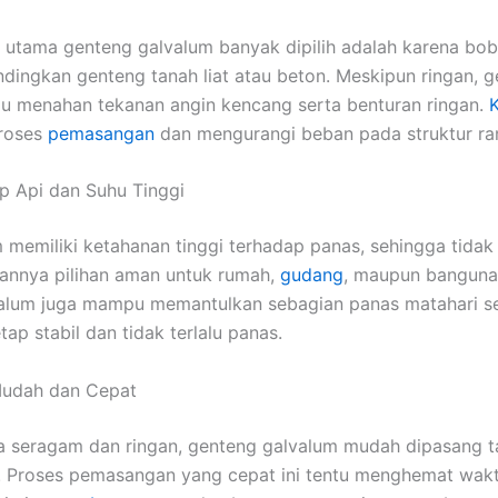
n utama genteng galvalum banyak dipilih adalah karena bo
ndingkan genteng tanah liat atau beton. Meskipun ringan, g
 menahan tekanan angin kencang serta benturan ringan.
K
roses
pemasangan
dan mengurangi beban pada struktur ra
p Api dan Suhu Tinggi
m memiliki ketahanan tinggi terhadap panas, sehingga tidak
ikannya pilihan aman untuk rumah,
gudang
, maupun bangun
valum juga mampu memantulkan sebagian panas matahari se
ap stabil dan tidak terlalu panas.
Mudah dan Cepat
a seragam dan ringan, genteng galvalum mudah dipasang 
. Proses pemasangan yang cepat ini tentu menghemat wak